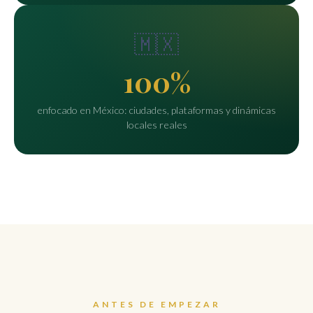
🇲🇽
100%
enfocado en México: ciudades, plataformas y dinámicas
locales reales
ANTES DE EMPEZAR