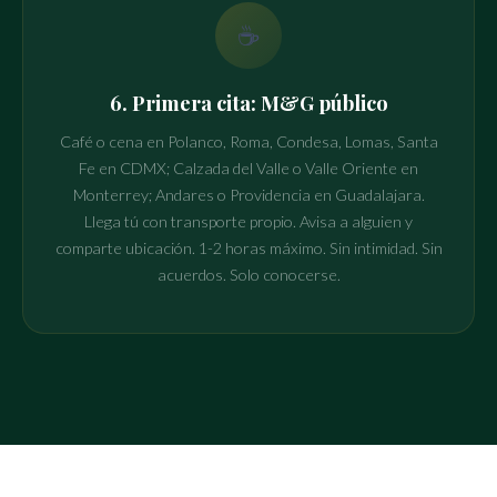
☕
6. Primera cita: M&G público
Café o cena en Polanco, Roma, Condesa, Lomas, Santa
Fe en CDMX; Calzada del Valle o Valle Oriente en
Monterrey; Andares o Providencia en Guadalajara.
Llega tú con transporte propio. Avisa a alguien y
comparte ubicación. 1-2 horas máximo. Sin intimidad. Sin
acuerdos. Solo conocerse.