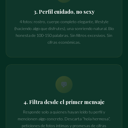
3. Perfil cuidado, no sexy
4 fotos: rostro, cuerpo completo elegante, lifestyle
(haciendo algo que disfrutes), una sonriendo natural. Bio
honesta de 100-150 palabras. Sin filtros excesivos. Sin
cifras económicas.
💬
4. Filtra desde el primer mensaje
Responde solo a quienes hayan leído tu perfil y
mencionen algo concreto. Descarta “hola hermosa”,
peticiones de fotos íntimas y promesas de cifras