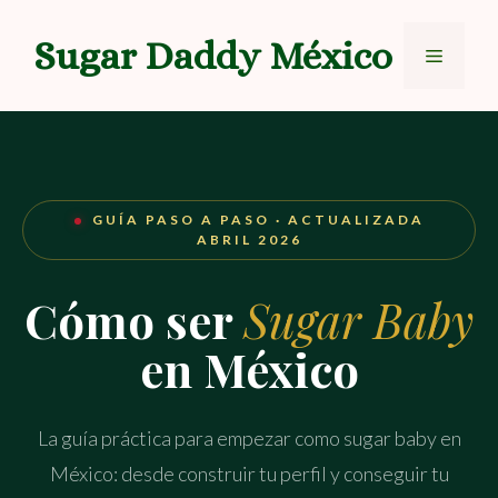
Saltar
al
Sugar Daddy México
Menú
contenido
GUÍA PASO A PASO · ACTUALIZADA
ABRIL 2026
Cómo ser
Sugar Baby
en México
La guía práctica para empezar como sugar baby en
México: desde construir tu perfil y conseguir tu