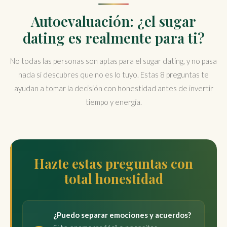
Autoevaluación: ¿el sugar
dating es realmente para ti?
No todas las personas son aptas para el sugar dating, y no pasa
nada si descubres que no es lo tuyo. Estas 8 preguntas te
ayudan a tomar la decisión con honestidad antes de invertir
tiempo y energía.
Hazte estas preguntas con
total honestidad
¿Puedo separar emociones y acuerdos?