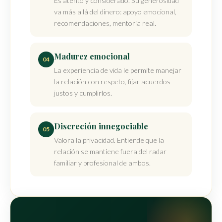
Es atento y considerado. Su generosidad
va más allá del dinero: apoyo emocional,
recomendaciones, mentoría real.
Madurez emocional
04
La experiencia de vida le permite manejar
la relación con respeto, fijar acuerdos
justos y cumplirlos.
Discreción innegociable
05
Valora la privacidad. Entiende que la
relación se mantiene fuera del radar
familiar y profesional de ambos.