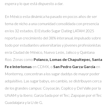
espera y lo que está dispuesto a dar.
En México esta dinámica ha pasado en pocos años de ser
tema de nicho a una comunidad consolidada con presencia
en los 32 estados. El Estudio Sugar Dating LATAM 2025
reporta un crecimiento del 38% interanual, impulsado sobre
todo por estudiantes universitarias y jóvenes profesionistas
en la Ciudad de México, Nuevo León, Jalisco y Quintana
Roo. Zonas como
Polanco, Lomas de Chapultepec, Santa
Fe e Interlomas
en CDMX, o
San Pedro Garza García
en
Monterrey, concentran a los sugar daddys de mayor poder
adquisitivo. Las sugar babys, en cambio, se distribuyen cerca
de los grandes campus: Coyoacán, Copilco y Del Valle por la
UNAM y la Ibero; Garza Sada por el Tec; Zapopan por el Tec
Guadalajara y la U de G.