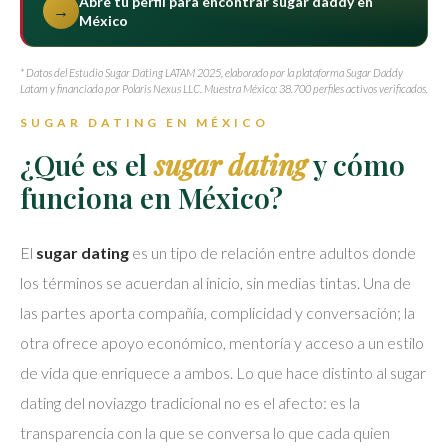
Abre tu perfil para encontrar sugar daddy en
→
México
* Datos del Estudio Sugar Dating LATAM 2025, elaborado por la plataforma Sugar Daddy
Latam y financiado por Polaris Nexus LLC. Muestra México: 38.700 perfiles activos verificados.
SUGAR DATING EN MÉXICO
¿Qué es el
sugar dating
y cómo
funciona en México?
El
sugar dating
es un tipo de relación entre adultos donde
los términos se acuerdan al inicio, sin medias tintas. Una de
las partes aporta compañía, complicidad y conversación; la
otra ofrece apoyo económico, mentoría y acceso a un estilo
de vida que enriquece a ambos. Lo que hace distinto al sugar
dating del noviazgo tradicional no es el afecto: es la
transparencia con la que se conversa lo que cada quien