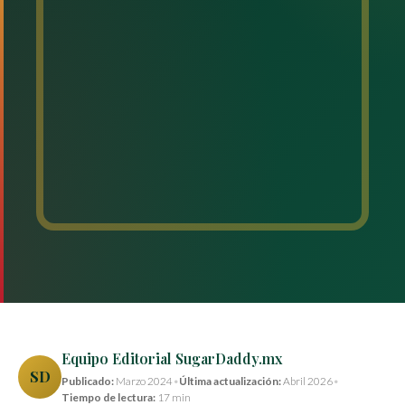
Equipo Editorial SugarDaddy.mx
SD
Publicado:
Marzo 2024
•
Última actualización:
Abril 2026
•
Tiempo de lectura:
17 min