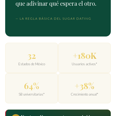
que adivinar qué espera el otro.
— LA REGLA BÁSICA DEL SUGAR DATING
32
+180K
Estados de México
Usuarios activos*
64%
+38%
SB universitarias*
Crecimiento anual*