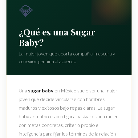
💎
¿Qué es una Sugar
Baby?
La mujer joven que aporta compañía, frescura y
conexión genuina al acuerdo.
Una
sugar baby
en México suele ser una mujer
joven que decide vincularse con hombres
maduros y exitosos bajo reglas claras. La sugar
baby actual no es una figura pasiva: es una mujer
con metas concretas, criterio propio e
inteligencia para fijar los términos de la relación