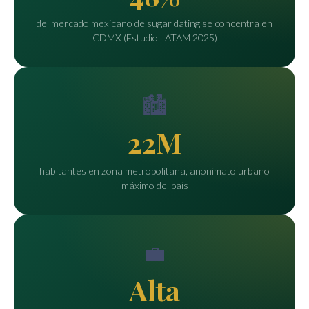
del mercado mexicano de sugar dating se concentra en
CDMX (Estudio LATAM 2025)
🏙️
22M
habitantes en zona metropolitana, anonimato urbano
máximo del país
💼
Alta