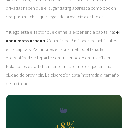
privadas hacen que el sugar dating aparezca como opción
real para muchas que llegan de provincia a estudiar.
Y luego está el factor que define la experiencia capitalina:
el
anonimato urbano
. Con más de 9 millones de habitantes
en la capital y 22 millones en zona metropolitana, la
probabilidad de toparte con un conocido en una cita en
Polanco es estadísticamente mucho menor que en una
ciudad de provincia. La discreción está integrada al tamaño
de la ciudad.
👑
48%